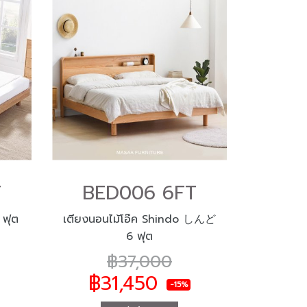
T
BED006 6FT
 ฟุต
เตียงนอนไม้โอ๊ค Shindo しんど
6 ฟุต
฿37,000
฿31,450
-15%