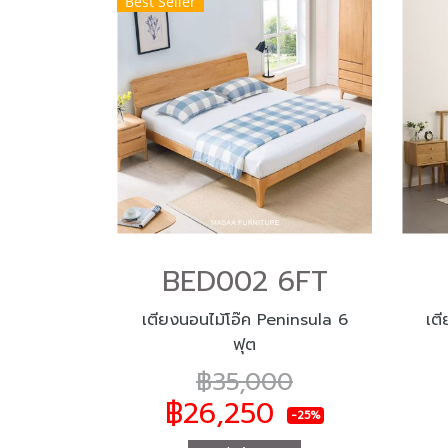
Best Seller
BED002 6FT
เตียงนอนไม้โอ๊ค Peninsula 6
เต
ฟุต
฿35,000
฿26,250
-25%