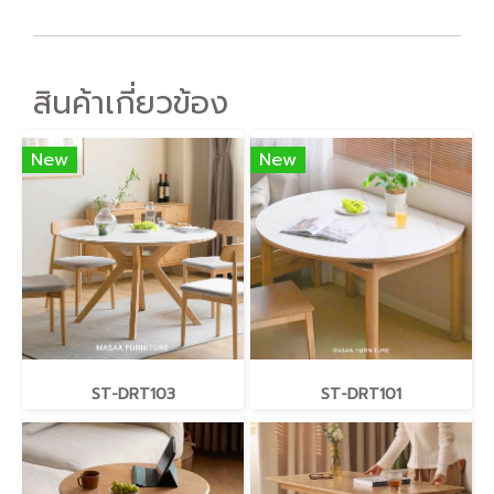
สินค้าเกี่ยวข้อง
New
New
ST-DRT103
ST-DRT101