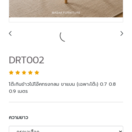
DRT002
โต๊ะกินข้าวไม้โอ๊คทรงกลม ขาแบน (เฉพาะโต๊ะ) 0.7 0.8
0.9 เมตร
ความยาว