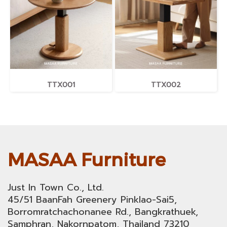
TTX001
TTX002
MASAA Furniture
Just In Town Co., Ltd.
45/51 BaanFah Greenery Pinklao-Sai5,
Borromratchachonanee Rd., Bangkrathuek,
Samphran, Nakornpatom, Thailand 73210