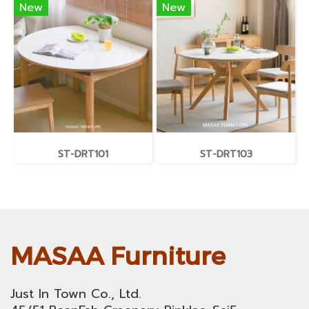
New
New
ST-DRT101
ST-DRT103
MASAA Furniture
Just In Town Co., Ltd.