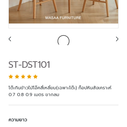
ST-DST101
โต๊ะกินข้าวไม้โอ๊คสี่เหลี่ยม(เฉพาะโต๊ะ) ท็อปหินสังเคราะห์
0.7 0.8 0.9 เมตร ขากลม
ความยาว