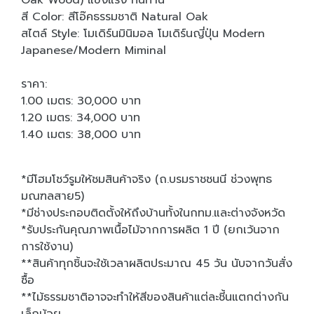
Oak Wood) แข็งแรง ทนทาน
สี Color: สีโอ๊คธรรมชาติ Natural Oak
สไตล์ Style: โมเดิร์นมินิมอล โมเดิร์นญี่ปุ่น Modern
Japanese/Modern Miminal
ราคา:
1.00 เมตร: 30,000 บาท
1.20 เมตร: 34,000 บาท
1.40 เมตร: 38,000 บาท
*มีโฮมโชว์รูมให้ชมสินค้าจริง (ถ.บรมราชชนนี ช่วงพุทธ
มณฑลสาย5)
*มีช่างประกอบติดตั้งให้ถึงบ้านทั้งในกทม.และต่างจังหวัด
*รับประกันคุณภาพเนื้อไม้จากการผลิต 1 ปี (ยกเว้นจาก
การใช้งาน)
**สินค้าทุกชิ้นจะใช้เวลาผลิตประมาณ 45 วัน นับจากวันสั่ง
ซื้อ
**ไม้ธรรมชาติอาจจะทำให้สีของสินค้าแต่ละชี้นแตกต่างกัน