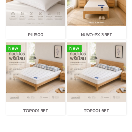
PIL1500
NUVO-PX 3.5FT
New
New
TOP001 5FT
TOP001 6FT