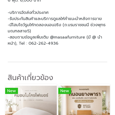
6 ฟุต: 6,000 บาท
-บริการจัดส่งทั่วประเทศ
-รับประกันสินค้าและบริการดูแลให้คำแนะนำหลังการขาย
-มีโฮมโชว์รูมให้ทดลองนอนจริง (ถ.บรมราชชนนี ช่วงพุทธ
มณฑลสาย5)
-สอบถามข้อมูลเพิ่มเติม @masaafurniture (มี @ นำ
หน้า), Tel : 062-262-4936
สินค้าเกี่ยวข้อง
New
New